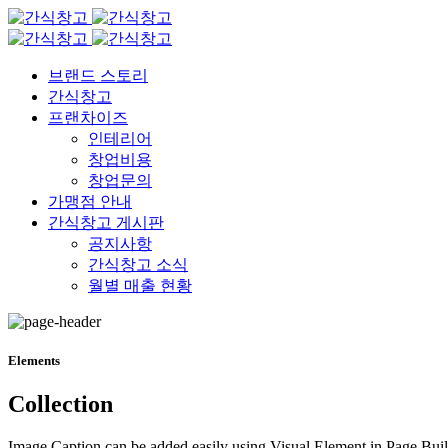
브랜드 스토리
간식창고
프랜차이즈
인테리어
창업비용
창업문의
가맹점 안내
간식창고 게시판
공지사항
간식창고 소식
월별 매출 현황
Elements
Collection
Image Caption can be added easily using Visual Element in Page Bui